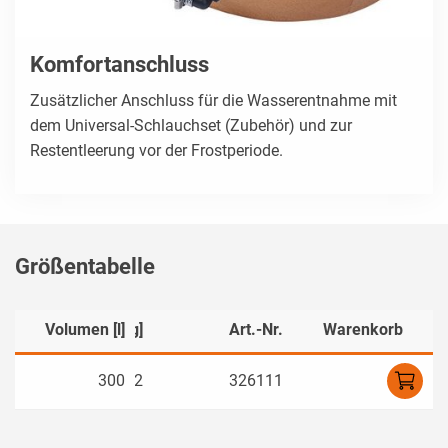
Komfortanschluss
Zusätzlicher Anschluss für die Wasserentnahme mit
dem Universal-Schlauchset (Zubehör) und zur
Restentleerung vor der Frostperiode.
Größentabelle
]
Volumen [l]
Gewicht [kg]
Art.-Nr.
Warenkorb
0
300
12
326111