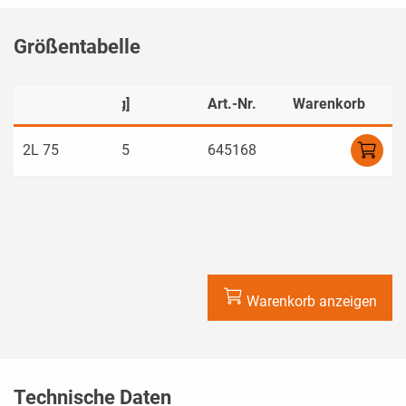
Größentabelle
]
Gewicht [kg]
Art.-Nr.
Warenkorb
0
2L 75
24,5
645168
Warenkorb anzeigen
Technische Daten