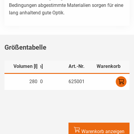
Bedingungen abgestimmte Materialien sorgen für eine
lang anhaltend gute Optik.
Größentabelle
]
Volumen [l]
Ø [mm]
Art.-Nr.
Warenkorb
6
280
790
625001
Warenkorb anzeigen