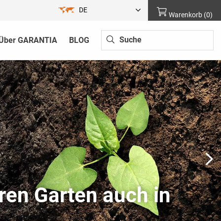
DE
Warenkorb
(
0
)
Über GARANTIA
BLOG
ren Garten auch in