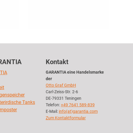
RANTIA
Kontakt
TIA
GARANTIA eine Handelsmarke
der
Otto Graf GmbH
it
Carl-Zeiss-Str. 2-6
egenspeicher
DE-79331 Teningen
nterirdische Tanks
Telefon:
+49 7641 589-839
omposter
E-Mail:
info(at)garantia.com
Zum Kontaktformular