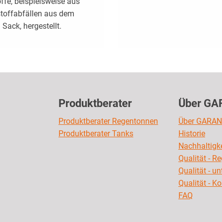
ffe, beispielsweise aus
toffabfällen aus dem
Sack, hergestellt.
Produktberater
Über GA
Produktberater Regentonnen
Über GARAN
Produktberater Tanks
Historie
Nachhaltigke
Qualität - R
Qualität - u
Qualität - K
FAQ