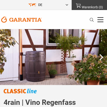
DE
Warenkorb
(
0
)
4rain | Vino Regenfass