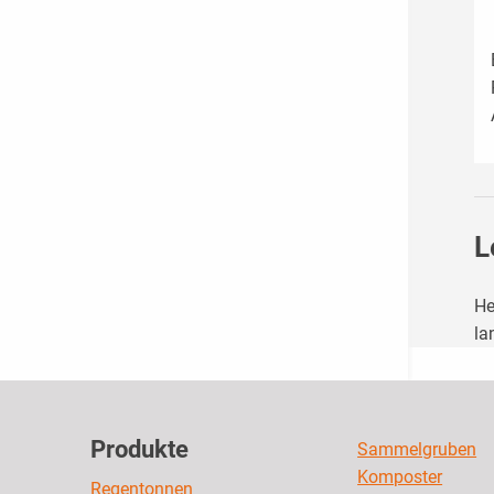
L
He
la
Produkte
Sammelgruben
Komposter
Regentonnen