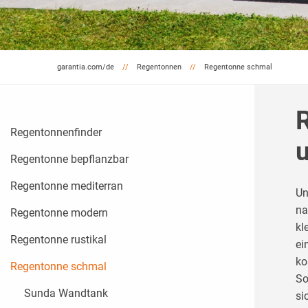
garantia.com/de
Regentonnen
Regentonne schmal
Regentonnenfinder
u
Regentonne bepflanzbar
Regentonne mediterran
Un
na
Regentonne modern
kl
Regentonne rustikal
ei
ko
Regentonne schmal
So
Sunda Wandtank
si