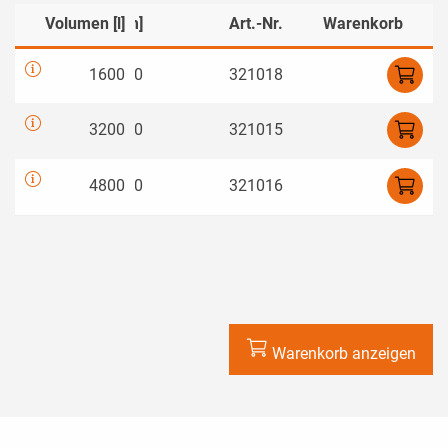
]
Volumen [l]
Breite [mm]
Art.-Nr.
Warenkorb
0
1600
1350
321018
0
3200
1350
321015
5
4800
1350
321016
Warenkorb anzeigen