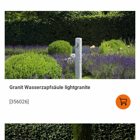
Granit Wasserzapfsäule lightgranite
[356026]