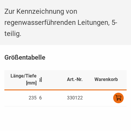
Zur Kennzeichnung von
regenwasserführenden Leitungen, 5-
teilig.
Größentabelle
Länge/Tiefe
]
Gewicht [kg]
Art.-Nr.
Warenkorb
[mm]
0
235
0,06
330122