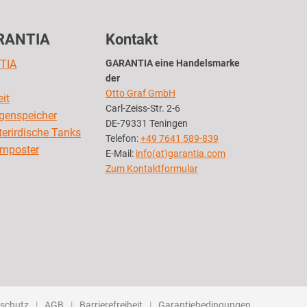
RANTIA
Kontakt
TIA
GARANTIA eine Handelsmarke
der
Otto Graf GmbH
it
Carl-Zeiss-Str. 2-6
egenspeicher
DE-79331 Teningen
nterirdische Tanks
Telefon:
+49 7641 589-839
omposter
E-Mail:
info(at)garantia.com
Zum Kontaktformular
schutz
AGB
Barrierefreiheit
Garantiebedingungen