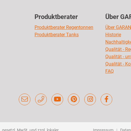
Produktberater
Über GA
Produktberater Regentonnen
Über GARAN
Produktberater Tanks
Historie
Nachhaltigke
Qualität - R
Qualität - u
Qualität - K
FAQ
 gesetzl. MwSt. und zzgl. lokaler
Impressum
Daten