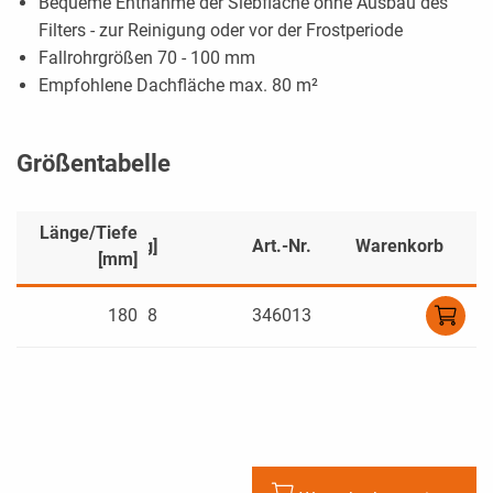
Bequeme Entnahme der Siebfläche ohne Ausbau des
Filters - zur Reinigung oder vor der Frostperiode
Fallrohrgrößen 70 - 100 mm
Empfohlene Dachfläche max. 80 m²
Größentabelle
Länge/Tiefe
]
Gewicht [kg]
Art.-Nr.
Warenkorb
[mm]
0
180
0,58
346013