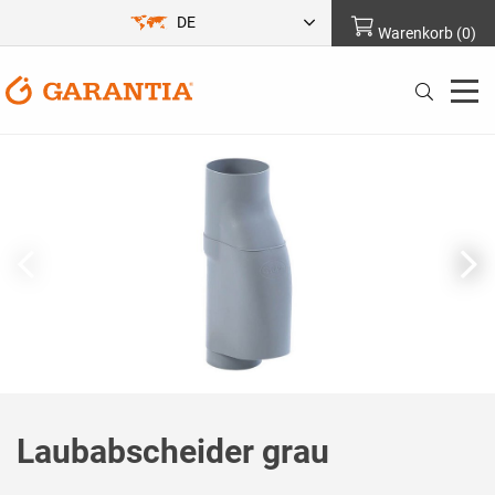
DE
Warenkorb
(
0
)
Laubabscheider grau