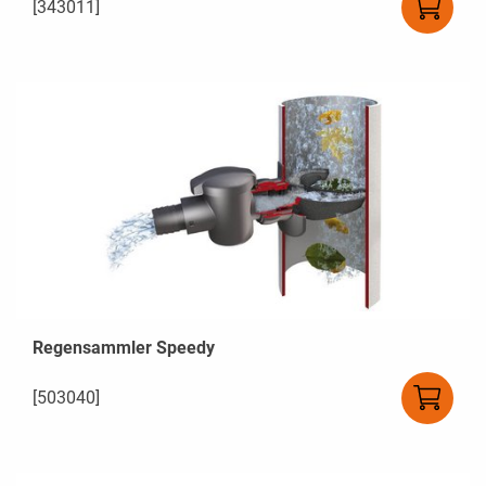
[343011]
Regensammler Speedy
[503040]