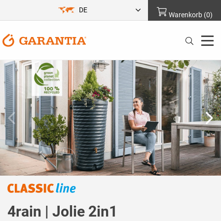
DE
Warenkorb
(
0
)
4rain | Jolie 2in1