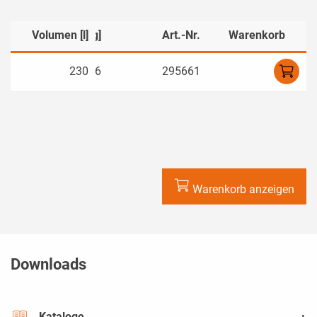
]
Volumen [l]
Gewicht [kg]
Art.-Nr.
Warenkorb
0
230
6
295661
Warenkorb anzeigen
Downloads
Kataloge