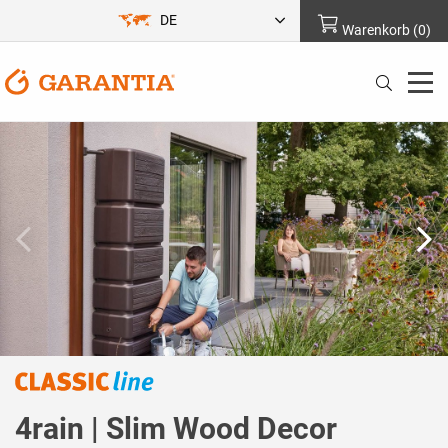
DE
Warenkorb
(
0
)
4rain | Slim Wood Decor