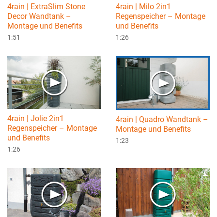
4rain | ExtraSlim Stone
4rain | Milo 2in1
Decor Wandtank –
Regenspeicher – Montage
Montage und Benefits
und Benefits
1:51
1:26
4rain | Jolie 2in1
4rain | Quadro Wandtank –
Regenspeicher – Montage
Montage und Benefits
und Benefits
1:23
1:26