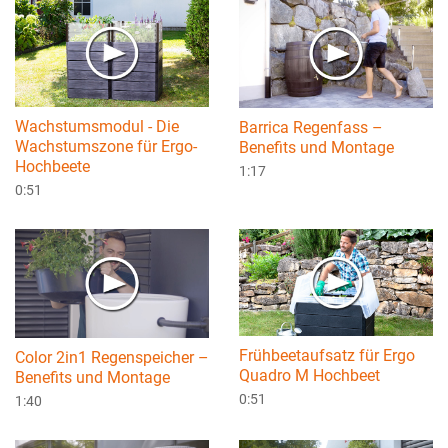
Wachstumsmodul - Die
Barrica Regenfass –
Wachstumszone für Ergo-
Benefits und Montage
Hochbeete
1:17
0:51
Frühbeetaufsatz für Ergo
Color 2in1 Regenspeicher –
Quadro M Hochbeet
Benefits und Montage
0:51
1:40