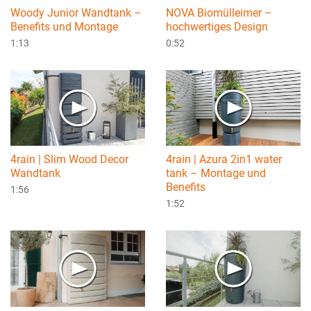
Woody Junior Wandtank –
NOVA Biomülleimer –
Benefits und Montage
hochwertiges Design
1:13
0:52
4rain | Slim Wood Decor
4rain | Azura 2in1 water
Wandtank
tank – Montage und
Benefits
1:56
1:52