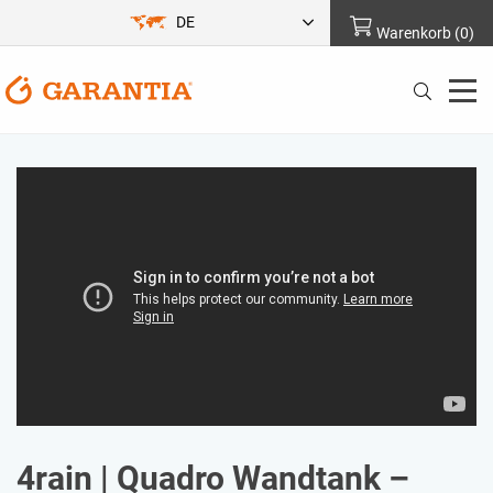
DE
Warenkorb
(
0
)
4rain | Quadro Wandtank –