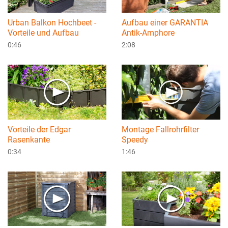
Urban Balkon Hochbeet -
Aufbau einer GARANTIA
Vorteile und Aufbau
Antik-Amphore
0:46
2:08
Vorteile der Edgar
Montage Fallrohrfilter
Rasenkante
Speedy
0:34
1:46