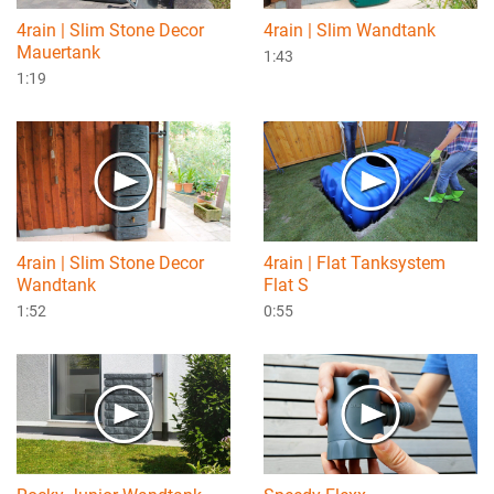
4rain | Slim Stone Decor
4rain | Slim Wandtank
Mauertank
1:43
1:19
4rain | Slim Stone Decor
4rain | Flat Tanksystem
Wandtank
Flat S
1:52
0:55