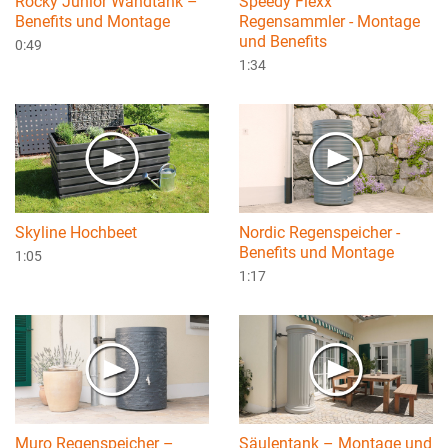
Rocky Junior Wandtank –
Speedy Flexx
Benefits und Montage
Regensammler - Montage
und Benefits
0:49
1:34
Skyline Hochbeet
Nordic Regenspeicher -
Benefits und Montage
1:05
1:17
Muro Regenspeicher –
Säulentank – Montage und