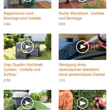
Regentonne rund -
Rocky Wandtank - Vorteile
Montage und Vorteile
und Montage
0:46
0:53
Ergo Quadro Hochbeet
Reinigung eines
System - Vorteile und
oberirdischen Behälters
Aufbau
ohne abnehmbaren Deckel
0:50
1:01