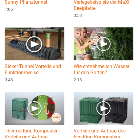
Sunny Pflanztunnel
Verlegebeispiele der MaXi
Beetplatte
1:05
0:53
Sicker-Tunnel Vorteile und
Wie entnehme ich Wasser
Funktionsweise
für den Garten?
0:43
2:13
Thermo-King Komposter -
Vorteile und Aufbau des
Vorteile und Aufbau
Eco-King Komposters