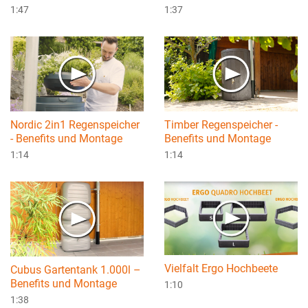
1:47
1:37
Nordic 2in1 Regenspeicher
Timber Regenspeicher -
- Benefits und Montage
Benefits und Montage
1:14
1:14
Vielfalt Ergo Hochbeete
Cubus Gartentank 1.000l –
Benefits und Montage
1:10
1:38