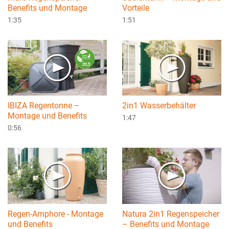
Benefits und Montage
Vorteile
1:35
1:51
IBIZA Regentonne –
2in1 Wasserbehälter
Montage und Benefits
1:47
0:56
Regen-Amphore - Montage
Natura 2in1 Regenspeicher
und Benefits
– Benefits und Montage