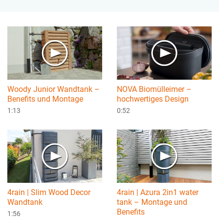
Woody Junior Wandtank –
NOVA Biomülleimer –
Benefits und Montage
hochwertiges Design
1:13
0:52
4rain | Slim Wood Decor
4rain | Azura 2in1 water
Wandtank
tank – Montage und
Benefits
1:56