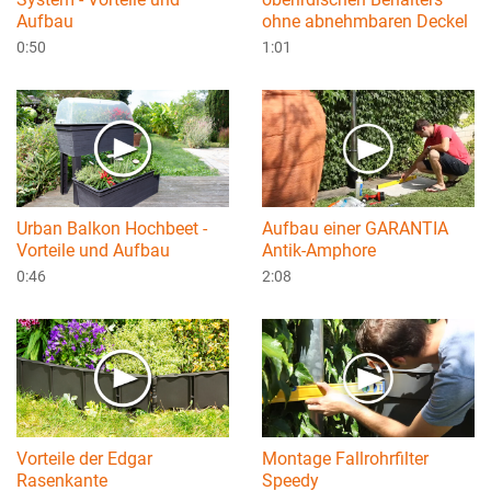
Aufbau
ohne abnehmbaren Deckel
0:50
1:01
Urban Balkon Hochbeet -
Aufbau einer GARANTIA
Vorteile und Aufbau
Antik-Amphore
0:46
2:08
Vorteile der Edgar
Montage Fallrohrfilter
Rasenkante
Speedy