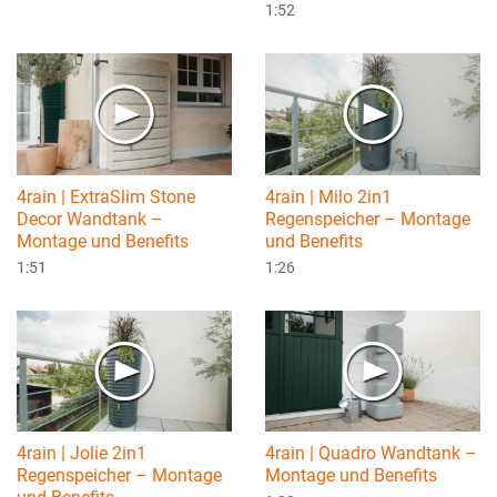
1:52
4rain | ExtraSlim Stone
4rain | Milo 2in1
Decor Wandtank –
Regenspeicher – Montage
Montage und Benefits
und Benefits
1:51
1:26
4rain | Jolie 2in1
4rain | Quadro Wandtank –
Regenspeicher – Montage
Montage und Benefits