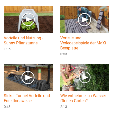
Vorteile und Nutzung -
Vorteile und
Sunny Pflanztunnel
Verlegebeispiele der MaXi
Beetplatte
1:05
0:53
Sicker-Tunnel Vorteile und
Wie entnehme ich Wasser
Funktionsweise
für den Garten?
0:43
2:13