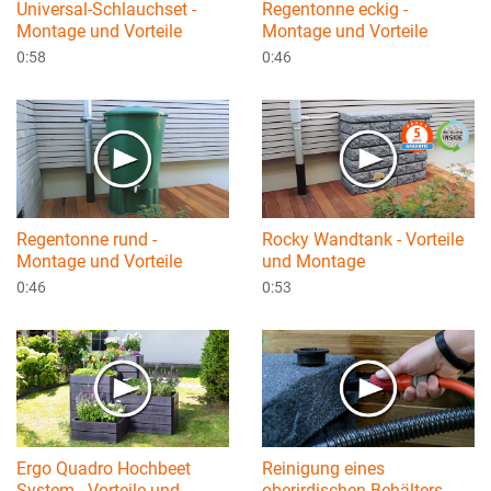
Universal-Schlauchset -
Regentonne eckig -
Montage und Vorteile
Montage und Vorteile
0:58
0:46
Regentonne rund -
Rocky Wandtank - Vorteile
Montage und Vorteile
und Montage
0:46
0:53
Ergo Quadro Hochbeet
Reinigung eines
System - Vorteile und
oberirdischen Behälters