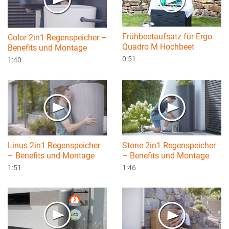
Frühbeetaufsatz für Ergo
Color 2in1 Regenspeicher –
Quadro M Hochbeet
Benefits und Montage
0:51
1:40
Linus 2in1 Regenspeicher
Stone 2in1 Regenspeicher
– Benefits und Montage
– Benefits und Montage
1:51
1:46