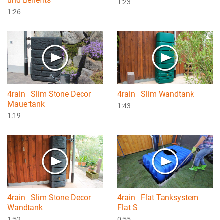
und Benefits
1:23
1:26
4rain | Slim Stone Decor
4rain | Slim Wandtank
Mauertank
1:43
1:19
4rain | Slim Stone Decor
4rain | Flat Tanksystem
Wandtank
Flat S
1:52
0:55