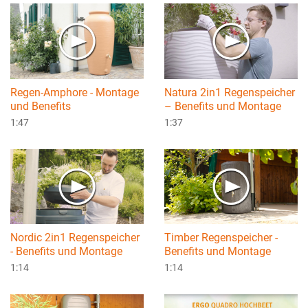
Regen-Amphore - Montage
Natura 2in1 Regenspeicher
und Benefits
– Benefits und Montage
1:47
1:37
Nordic 2in1 Regenspeicher
Timber Regenspeicher -
- Benefits und Montage
Benefits und Montage
1:14
1:14