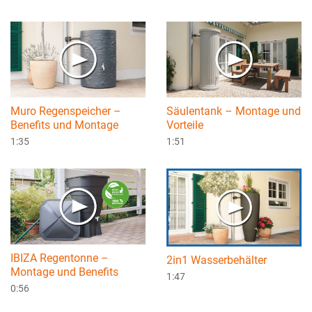
Muro Regenspeicher –
Säulentank – Montage und
Benefits und Montage
Vorteile
1:35
1:51
IBIZA Regentonne –
2in1 Wasserbehälter
Montage und Benefits
1:47
0:56