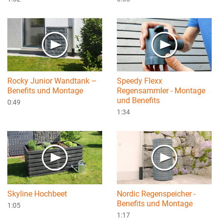
Rocky Junior Wandtank –
Speedy Flexx
Benefits und Montage
Regensammler - Montage
und Benefits
0:49
1:34
Skyline Hochbeet
Nordic Regenspeicher -
Benefits und Montage
1:05
1:17