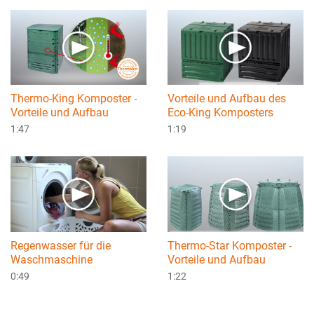
Thermo-King Komposter -
Vorteile und Aufbau des
Vorteile und Aufbau
Eco-King Komposters
1:47
1:19
Regenwasser für die
Thermo-Star Komposter -
Waschmaschine
Vorteile und Aufbau
0:49
1:22