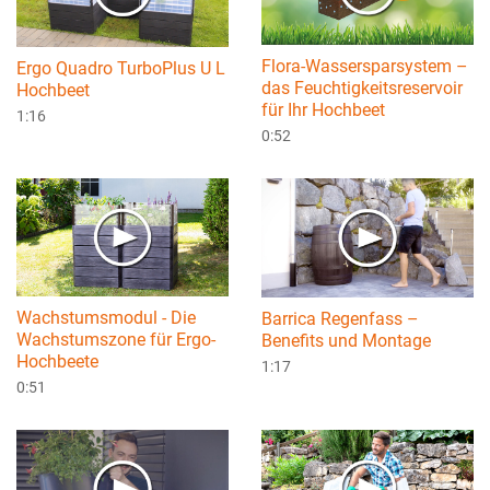
Flora-Wassersparsystem –
Ergo Quadro TurboPlus U L
das Feuchtigkeitsreservoir
Hochbeet
für Ihr Hochbeet
1:16
0:52
Wachstumsmodul - Die
Barrica Regenfass –
Wachstumszone für Ergo-
Benefits und Montage
Hochbeete
1:17
0:51