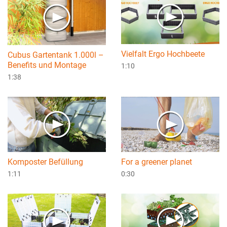
Vielfalt Ergo Hochbeete
Cubus Gartentank 1.000l –
Benefits und Montage
1:10
1:38
Komposter Befüllung
For a greener planet
1:11
0:30