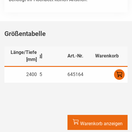
Größentabelle
Länge/Tiefe
]
Gewicht [kg]
Art.-Nr.
Warenkorb
[mm]
0
2400
55
645164
Warenkorb anzeigen