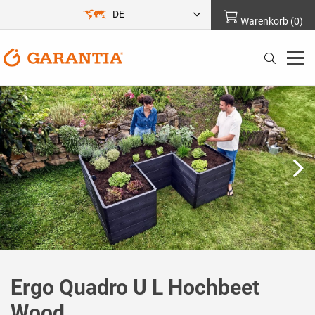
DE
Warenkorb
(
0
)
Ergo Quadro U L Hochbeet
Wood