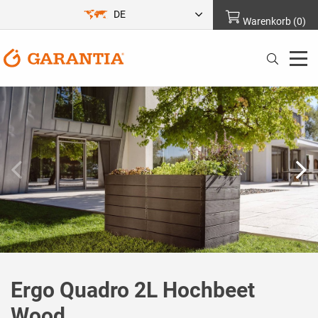
DE
Warenkorb
(
0
)
Ergo Quadro 2L Hochbeet
Wood