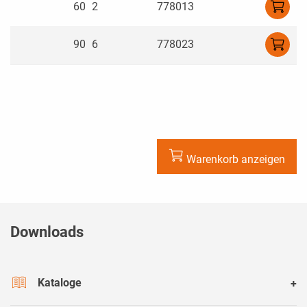
5
60
2
778013
0
90
2,6
778023
Warenkorb anzeigen
Downloads
Kataloge