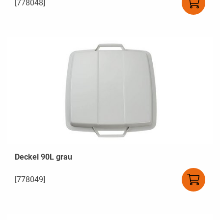
[778048]
Deckel 90L grau
[778049]