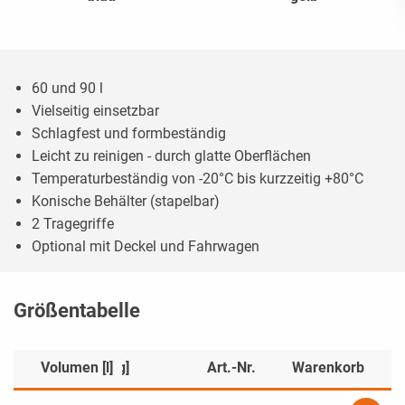
60 und 90 l
Vielseitig einsetzbar
Schlagfest und formbeständig
Leicht zu reinigen - durch glatte Oberflächen
Temperaturbeständig von -20°C bis kurzzeitig +80°C
Konische Behälter (stapelbar)
2 Tragegriffe
Optional mit Deckel und Fahrwagen
Größentabelle
]
Volumen [l]
Gewicht [kg]
Art.-Nr.
Warenkorb