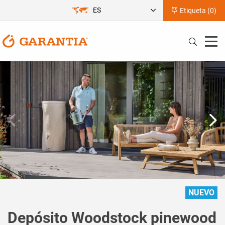
ES
Etiqueta (
0
)
NUEVO
Depósito Woodstock pinewood