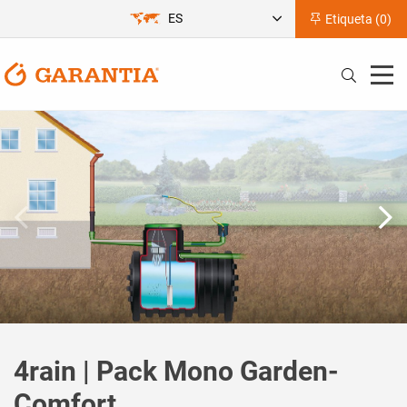
ES
Etiqueta (
0
)
4rain | Pack Mono Garden-
Comfort