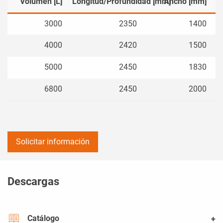
Volumen [L]
Longitud/Profundidad [mm]
Ancho [mm]
3000
2350
1400
4000
2420
1500
5000
2450
1830
6800
2450
2000
Solicitar información
Descargas
Catálogo