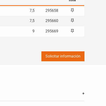
7,5
295658
7,5
295660
9
295669
Solicitar información