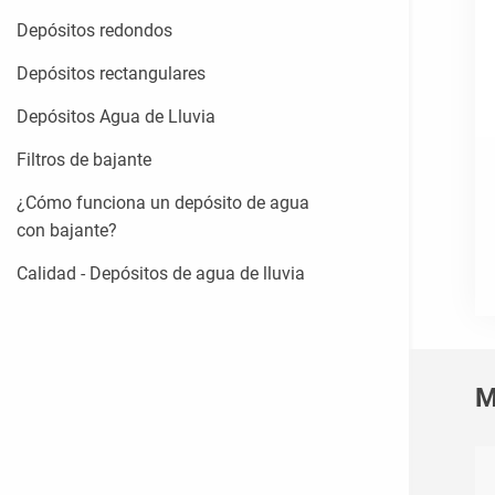
Depósitos redondos
Depósitos rectangulares
Depósitos Agua de Lluvia
Filtros de bajante
¿Cómo funciona un depósito de agua
con bajante?
Calidad - Depósitos de agua de lluvia
M