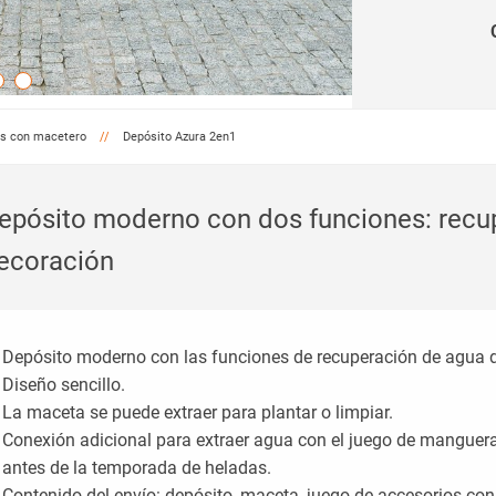
os con macetero
Depósito Azura 2en1
epósito moderno con dos funciones: recup
ecoración
Depósito moderno con las funciones de recuperación de agua de
Diseño sencillo.
La maceta se puede extraer para plantar o limpiar.
Conexión adicional para extraer agua con el juego de mangueras
antes de la temporada de heladas.
Contenido del envío: depósito, maceta, juego de accesorios con 