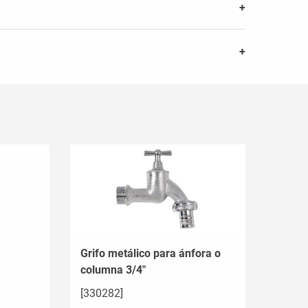
Grifo metálico para ánfora o
columna 3/4"
[330282]