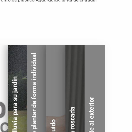
Se puede plantar de forma individual
Agua de lluvia para su jardín
Resistente al exterior