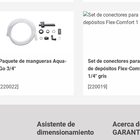
Paquete de mangueras Aqua-
Set de conectores para
Go 3/4''
de depósitos Flex-Comf
1/4" gris
[220022]
[220019]
Asistente de
Acerca d
dimensionamiento
GARANT