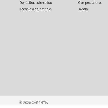
Depósitos soterrados
Compostadores
Tecnoloía del drenaje
Jardín
© 2026 GARANTIA