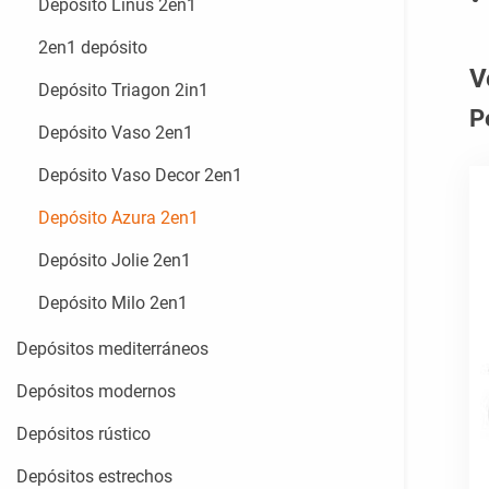
Depósito Linus 2en1
2en1 depósito
V
Depósito Triagon 2in1
P
Depósito Vaso 2en1
Depósito Vaso Decor 2en1
Depósito Azura 2en1
Depósito Jolie 2en1
Depósito Milo 2en1
Depósitos mediterráneos
Depósitos modernos
Depósitos rústico
Depósitos estrechos