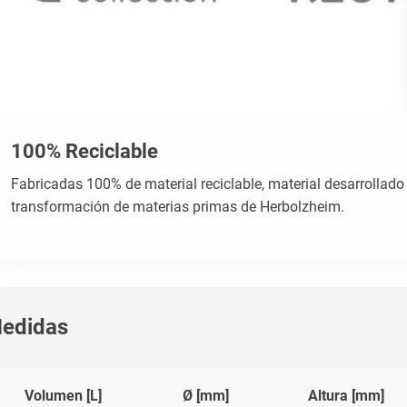
100% Reciclable
Fabricadas 100% de material reciclable, material desarrollado
transformación de materias primas de Herbolzheim.
edidas
Volumen [L]
Ø [mm]
Altura [mm]