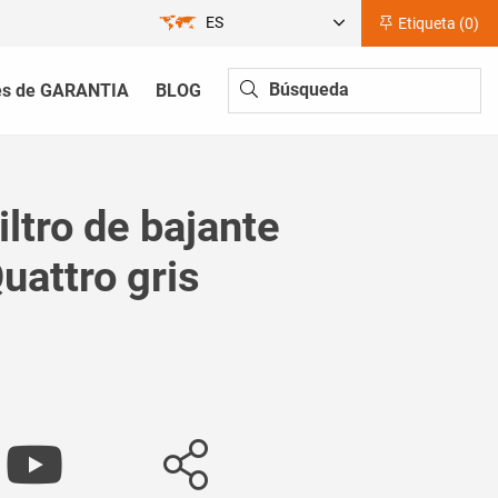
ES
Etiqueta (
0
)
és de GARANTIA
BLOG
iltro de bajante
uattro gris