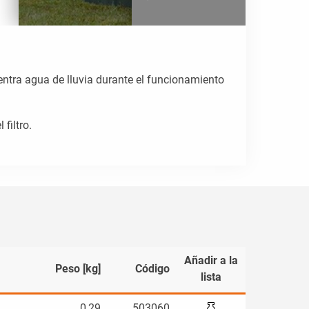
entra agua de lluvia durante el funcionamiento
filtro.
Añadir a la
Peso [kg]
Código
lista
0,29
503060