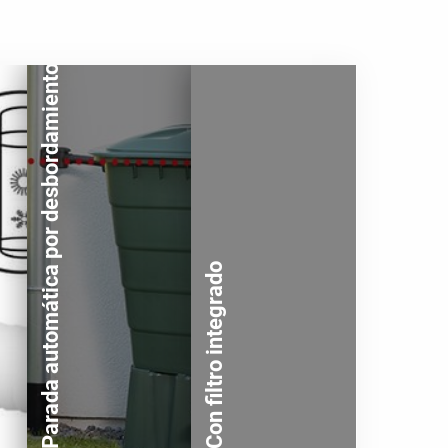
Parada automática por desbordamiento
Con filtro integrado