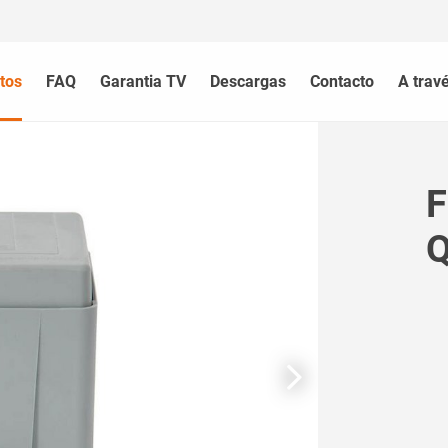
tos
FAQ
Garantia TV
Descargas
Contacto
A trav
F
Q