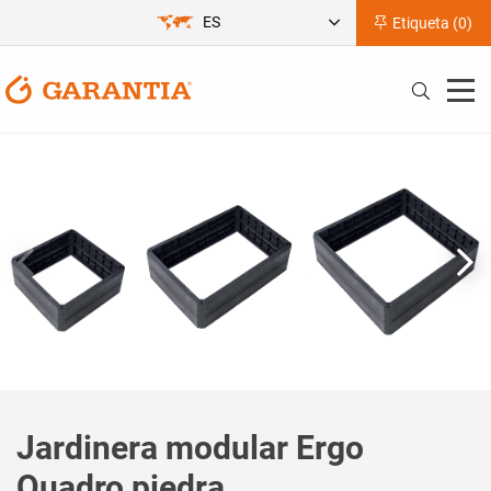
ES
Etiqueta (
0
)
Jardinera modular Ergo
Quadro piedra