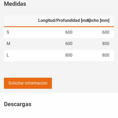
Medidas
Longitud/Profundidad [mm]
Ancho [mm]
S
600
600
M
600
800
L
800
800
Solicitar información
Descargas