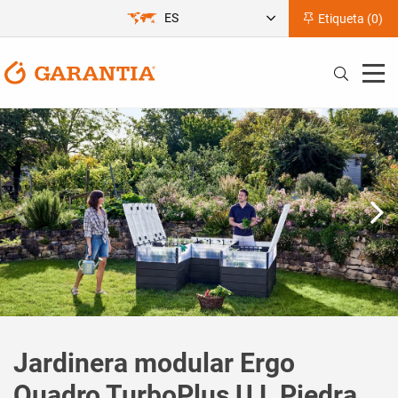
ES
Etiqueta (
0
)
Jardinera modular Ergo
Quadro TurboPlus U L Piedra