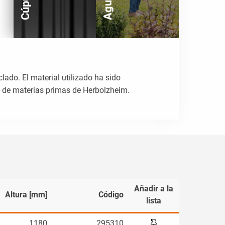
clado. El material utilizado ha sido
n de materias primas de Herbolzheim.
Añadir a la
Altura [mm]
Peso [kg]
Código
lista
1180
295310
65