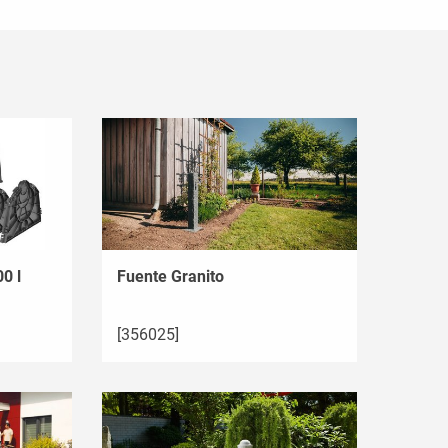
0 l
Fuente Granito
[356025]