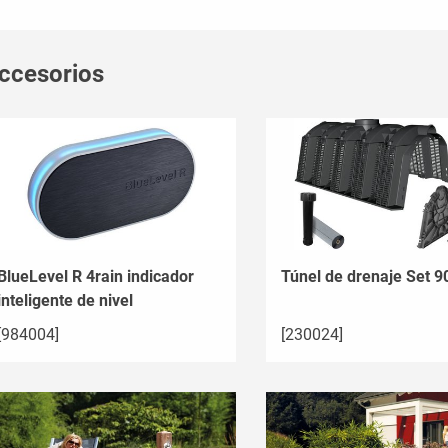
ccesorios
BlueLevel R 4rain indicador
Túnel de drenaje Set 90
inteligente de nivel
[984004]
[230024]