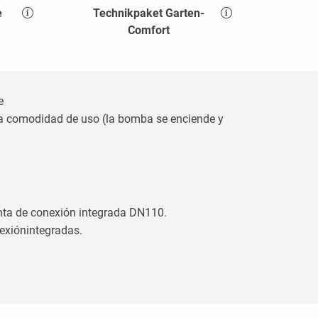
e
Technikpaket Garten-
Comfort
e
ma comodidad de uso (la bomba se enciende y
unta de conexión integrada DN110.
nexiónintegradas.