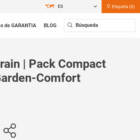
ES
Etiqueta (
0
)
és de GARANTIA
BLOG
rain | Pack Compact
arden-Comfort