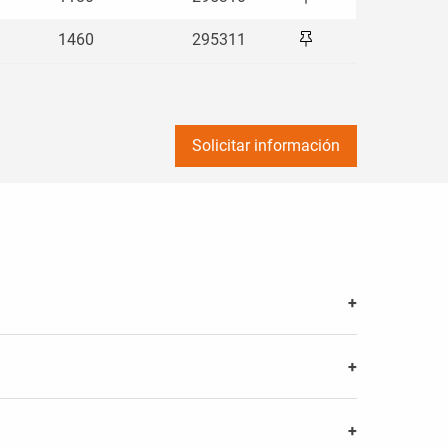
1460
295311
100
Solicitar información