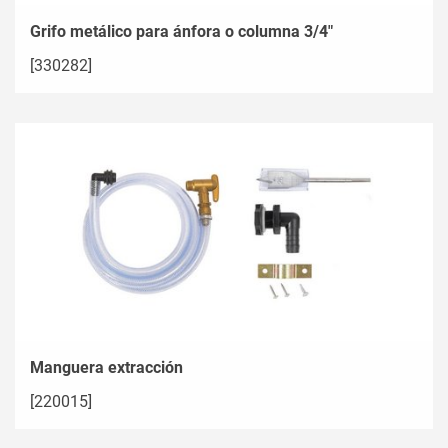
Grifo metálico para ánfora o columna 3/4"
[330282]
Manguera extracción
[220015]