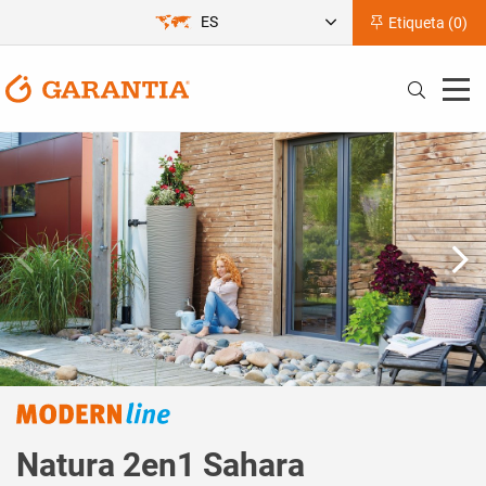
ES
Etiqueta (
0
)
Natura 2en1 Sahara