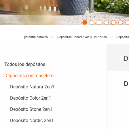
garantia.com/es
Depósitos Decorativos y Utilitarios
Depósit
D
Todos los depósitos
Depósitos con macetero
D
Depósito Natura 2en1
Depósito Color 2en1
Depósito Stone 2en1
Depósito Nordic 2en1