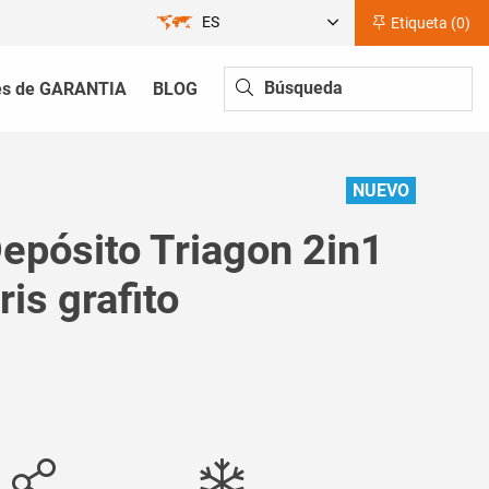
ES
Etiqueta (
0
)
és de GARANTIA
BLOG
NUEVO
epósito Triagon 2in1
ris grafito