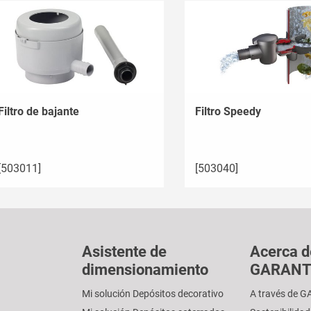
Filtro de bajante
Filtro Speedy
[503011]
[503040]
Asistente de
Acerca d
dimensionamiento
GARANT
Mi solución Depósitos decorativo
A través de 