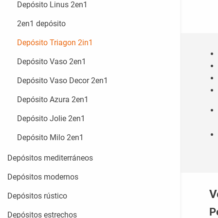
Depósito Linus 2en1
2en1 depósito
Depósito Triagon 2in1
Depósito Vaso 2en1
Depósito Vaso Decor 2en1
Depósito Azura 2en1
Depósito Jolie 2en1
Depósito Milo 2en1
Depósitos mediterráneos
Depósitos modernos
V
Depósitos rústico
P
Depósitos estrechos