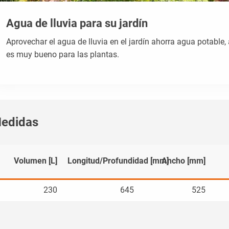
Agua de lluvia para su jardín
Aprovechar el agua de lluvia en el jardín ahorra agua potable, 
es muy bueno para las plantas.
edidas
Volumen [L]
Longitud/Profundidad [mm]
Ancho [mm]
230
645
525