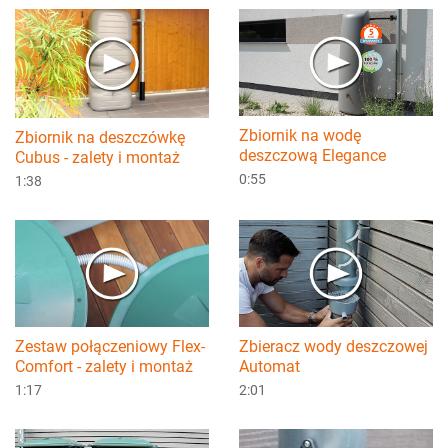
Zbiornik na wodę
Zbiornik na deszczówkę
deszczową Elegance
Cubus - zalety i montaż
0:55
1:38
Zestaw połączeniowy Flex-
Zbieracz wody deszczowej
Comfort - zalety i montaż
Automat
1:17
2:01