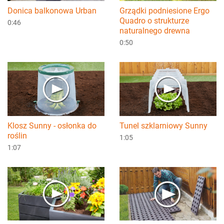
Donica balkonowa Urban
Grządki podniesione Ergo
Quadro o strukturze
0:46
naturalnego drewna
0:50
Klosz Sunny - osłonka do
Tunel szklarniowy Sunny
roślin
1:05
1:07