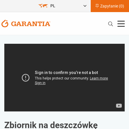
PL
Zapytanie (
0
)
Zbiornik na deszczówkę