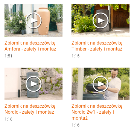
Zbiornik na deszczówkę
Zbiornik na deszczówkę
Amfora - zalety i montaż
Timber - zalety i montaż
1:51
1:15
Zbiornik na deszczówkę
Zbiornik na deszczówkę
Nordic - zalety i montaż
Nordic 2w1 - zalety i
montaż
1:18
1:16