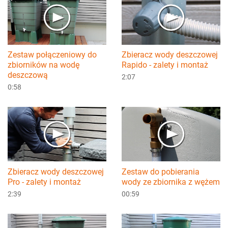
Zestaw połączeniowy do
Zbieracz wody deszczowej
zbiorników na wodę
Rapido - zalety i montaż
deszczową
2:07
0:58
Zbieracz wody deszczowej
Zestaw do pobierania
Pro - zalety i montaż
wody ze zbiornika z wężem
2:39
00:59