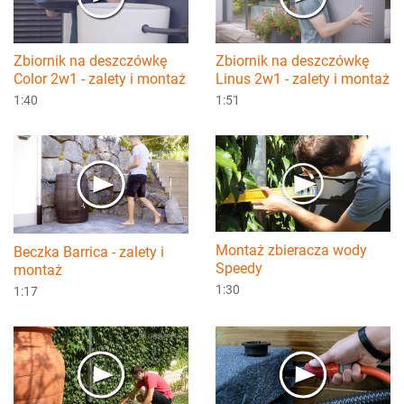
Zbiornik na deszczówkę
Zbiornik na deszczówkę
Color 2w1 - zalety i montaż
Linus 2w1 - zalety i montaż
1:40
1:51
Montaż zbieracza wody
Beczka Barrica - zalety i
Speedy
montaż
1:30
1:17