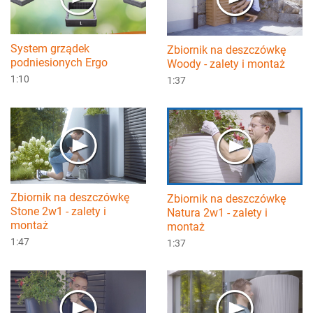
System grządek
Zbiornik na deszczówkę
podniesionych Ergo
Woody - zalety i montaż
1:10
1:37
Zbiornik na deszczówkę
Zbiornik na deszczówkę
Stone 2w1 - zalety i
Natura 2w1 - zalety i
montaż
montaż
1:47
1:37