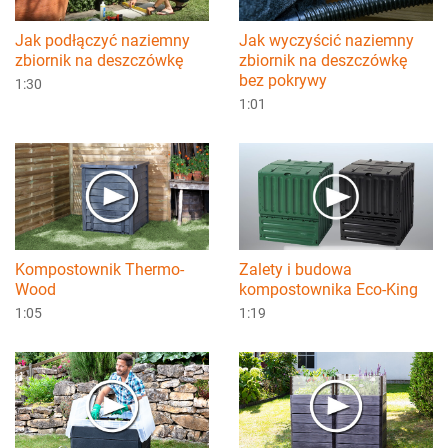
Jak podłączyć naziemny
Jak wyczyścić naziemny
zbiornik na deszczówkę
zbiornik na deszczówkę
bez pokrywy
1:30
1:01
Kompostownik Thermo-
Zalety i budowa
Wood
kompostownika Eco-King
1:05
1:19