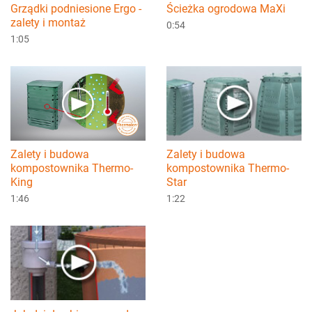
Grządki podniesione Ergo -
Ścieżka ogrodowa MaXi
zalety i montaż
0:54
1:05
Zalety i budowa
Zalety i budowa
kompostownika Thermo-
kompostownika Thermo-
Star
King
1:22
1:46