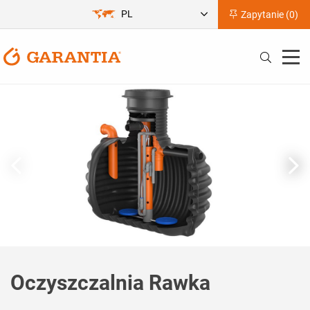
PL
Zapytanie (
0
)
Oczyszczalnia Rawka