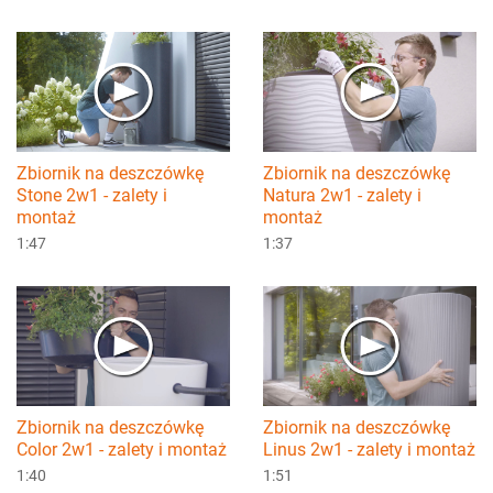
Zbiornik na deszczówkę
Zbiornik na deszczówkę
Stone 2w1 - zalety i
Natura 2w1 - zalety i
montaż
montaż
1:47
1:37
Zbiornik na deszczówkę
Zbiornik na deszczówkę
Color 2w1 - zalety i montaż
Linus 2w1 - zalety i montaż
1:40
1:51