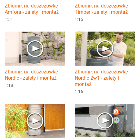
Zbiornik na deszczówkę
Zbiornik na deszczówkę
Amfora - zalety i montaż
Timber - zalety i montaż
1:51
1:15
Zbiornik na deszczówkę
Zbiornik na deszczówkę
Nordic - zalety i montaż
Nordic 2w1 - zalety i
montaż
1:18
1:16