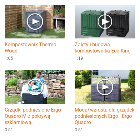
Kompostownik Thermo-
Zalety i budowa
Wood
kompostownika Eco-King
1:05
1:19
Grządki podniesione Ergo
Moduł wzrostu dla grządek
Quadro M z pokrywą
podniesionych Ergo i Ergo
szklarniową
Quadro
0:51
0:51