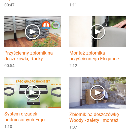
00:47
1:11
Przyścienny zbiornik na
Montaż zbiornika
deszczówkę Rocky
przyściennego Elegance
00:54
2:12
System grządek
Zbiornik na deszczówkę
podniesionych Ergo
Woody - zalety i montaż
1:10
1:37