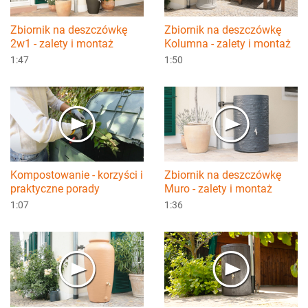
Zbiornik na deszczówkę
Zbiornik na deszczówkę
2w1 - zalety i montaż
Kolumna - zalety i montaż
1:47
1:50
Kompostowanie - korzyści i
Zbiornik na deszczówkę
praktyczne porady
Muro - zalety i montaż
1:07
1:36