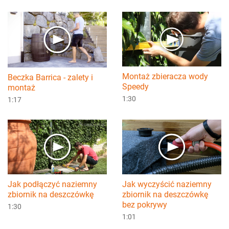
Montaż zbieracza wody
Beczka Barrica - zalety i
Speedy
montaż
1:30
1:17
Jak podłączyć naziemny
Jak wyczyścić naziemny
zbiornik na deszczówkę
zbiornik na deszczówkę
bez pokrywy
1:30
1:01