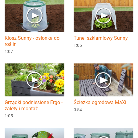
Klosz Sunny - osłonka do
Tunel szklarniowy Sunny
roślin
1:05
1:07
Grządki podniesione Ergo -
Ścieżka ogrodowa MaXi
zalety i montaż
0:54
1:05