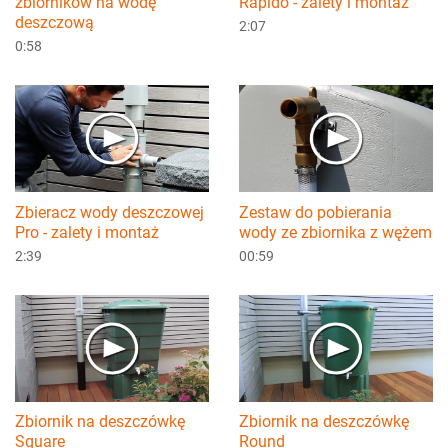
zbiorników na wodę
Rapido - zalety i montaż
deszczową
2:07
0:58
Zbieracz wody deszczowej
Zestaw do pobierania
Pro - zalety i montaż
wody ze zbiornika z wężem
2:39
00:59
Zbiornik na deszczówkę
Zbiornik na deszczówkę
Square
Round