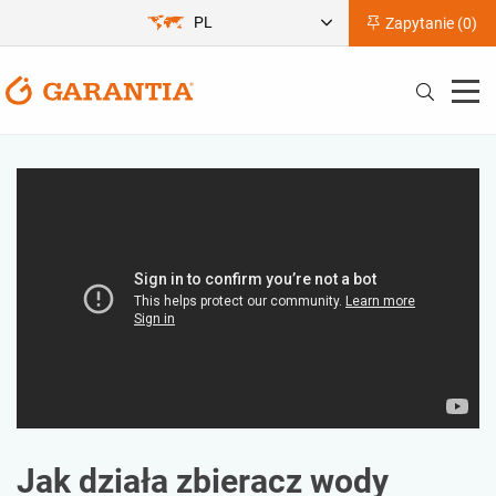
PL
Zapytanie (
0
)
Jak działa zbieracz wody