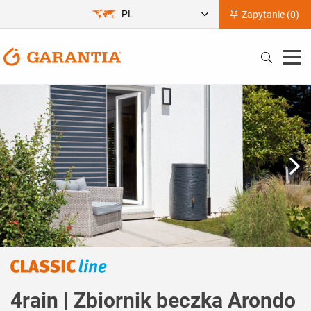
PL
Zapytanie (
0
)
4rain | Zbiornik beczka Arondo