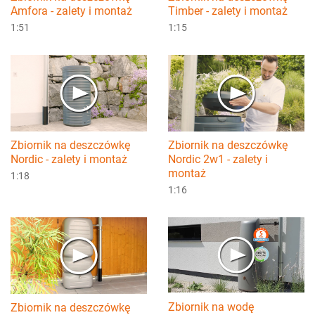
Amfora - zalety i montaż
Timber - zalety i montaż
1:51
1:15
Zbiornik na deszczówkę
Zbiornik na deszczówkę
Nordic - zalety i montaż
Nordic 2w1 - zalety i
montaż
1:18
1:16
Zbiornik na wodę
Zbiornik na deszczówkę