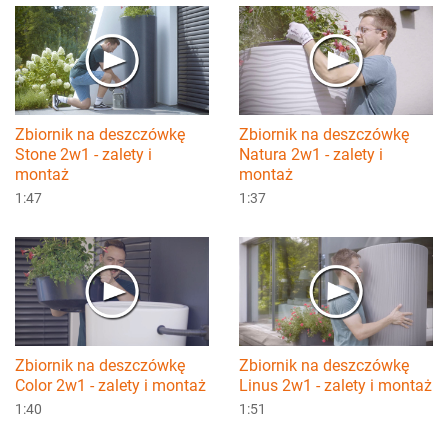
Zbiornik na deszczówkę
Zbiornik na deszczówkę
Stone 2w1 - zalety i
Natura 2w1 - zalety i
montaż
montaż
1:47
1:37
Zbiornik na deszczówkę
Zbiornik na deszczówkę
Color 2w1 - zalety i montaż
Linus 2w1 - zalety i montaż
1:40
1:51