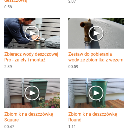
deszczową
2:07
0:58
Zbieracz wody deszczowej
Zestaw do pobierania
Pro - zalety i montaż
wody ze zbiornika z wężem
2:39
00:59
Zbiornik na deszczówkę
Zbiornik na deszczówkę
Square
Round
00:47
1:11