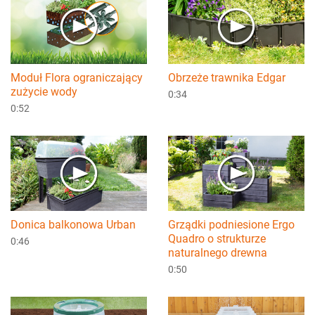
Moduł Flora ograniczający
Obrzeże trawnika Edgar
zużycie wody
0:34
0:52
Donica balkonowa Urban
Grządki podniesione Ergo
Quadro o strukturze
0:46
naturalnego drewna
0:50