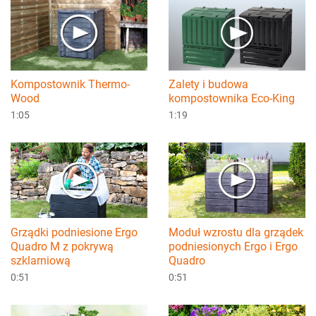
Kompostownik Thermo-
Zalety i budowa
Wood
kompostownika Eco-King
1:05
1:19
Grządki podniesione Ergo
Moduł wzrostu dla grządek
Quadro M z pokrywą
podniesionych Ergo i Ergo
szklarniową
Quadro
0:51
0:51