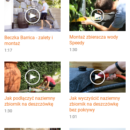
Montaż zbieracza wody
Beczka Barrica - zalety i
Speedy
montaż
1:30
1:17
Jak podłączyć naziemny
Jak wyczyścić naziemny
zbiornik na deszczówkę
zbiornik na deszczówkę
bez pokrywy
1:30
1:01