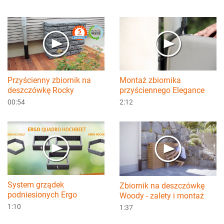
Przyścienny zbiornik na
Montaż zbiornika
deszczówkę Rocky
przyściennego Elegance
00:54
2:12
System grządek
Zbiornik na deszczówkę
podniesionych Ergo
Woody - zalety i montaż
1:10
1:37