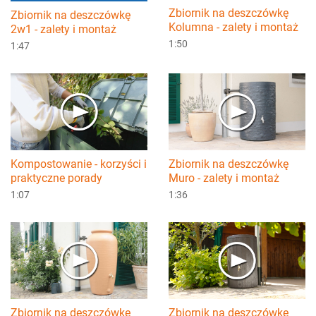
Zbiornik na deszczówkę
Zbiornik na deszczówkę
Kolumna - zalety i montaż
2w1 - zalety i montaż
1:50
1:47
Kompostowanie - korzyści i
Zbiornik na deszczówkę
praktyczne porady
Muro - zalety i montaż
1:07
1:36
Zbiornik na deszczówkę
Zbiornik na deszczówkę