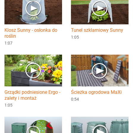
Klosz Sunny - osłonka do
Tunel szklarniowy Sunny
roślin
1:05
1:07
Grządki podniesione Ergo -
Ścieżka ogrodowa MaXi
zalety i montaż
0:54
1:05