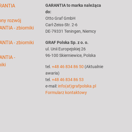
RANTIA
GARANTIA to marka należąca
do:
Otto Graf GmbH
ny rozwój
Carl-Zeiss-Str. 2-6
NTIA - zbiorniki
DE-79331 Teningen, Niemcy
NTIA - zbiorniki
GRAF Polska Sp. z o. o.
ul. Unii Europejskiej 26
96-100 Skierniewice, Polska
ANTIA -
iki
tel.
+48 46 834 86 50
(Aktualnie
awaria)
tel.
+48 46 834 86 53
e-mail:
info(at)grafpolska.pl
Formularz kontaktowy