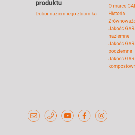
produktu
O marce GA
Historia
Dobór naziemnego zbiornika
Zrównoważo
Jakość GARA
naziemne
Jakość GARA
podziemne
Jakość GAR
kompostown