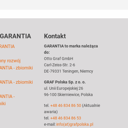
 GARANTIA
Kontakt
RANTIA
GARANTIA to marka należąca
do:
Otto Graf GmbH
ny rozwój
Carl-Zeiss-Str. 2-6
NTIA - zbiorniki
DE-79331 Teningen, Niemcy
NTIA - zbiorniki
GRAF Polska Sp. z o. o.
ul. Unii Europejskiej 26
96-100 Skierniewice, Polska
ANTIA -
iki
tel.
+48 46 834 86 50
(Aktualnie
awaria)
tel.
+48 46 834 86 53
e-mail:
info(at)grafpolska.pl