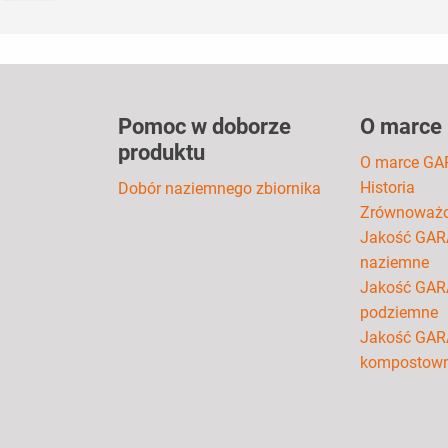
Pomoc w doborze
O marce
produktu
O marce GA
Historia
Dobór naziemnego zbiornika
Zrównoważo
Jakość GARA
naziemne
Jakość GARA
podziemne
Jakość GAR
kompostown