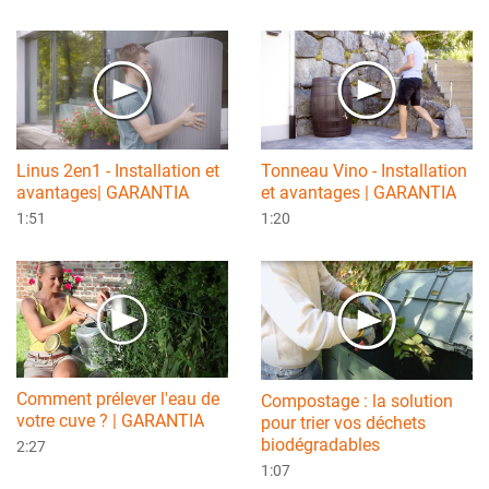
Linus 2en1 - Installation et
Tonneau Vino - Installation
avantages| GARANTIA
et avantages | GARANTIA
1:51
1:20
Comment prélever l'eau de
Compostage : la solution
votre cuve ? | GARANTIA
pour trier vos déchets
biodégradables
2:27
1:07