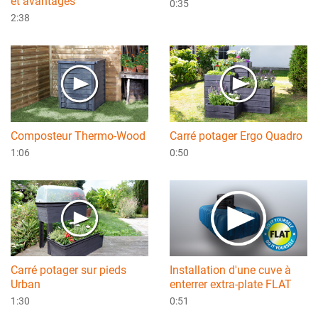
et avantages
0:35
2:38
Composteur Thermo-Wood
Carré potager Ergo Quadro
1:06
0:50
Carré potager sur pieds
Installation d'une cuve à
Urban
enterrer extra-plate FLAT
1:30
0:51