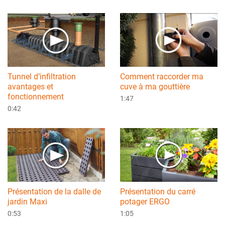
Comment raccorder ma
Tunnel d’infiltration
cuve à ma gouttière
avantages et
fonctionnement
1:47
0:42
Présentation de la dalle de
Présentation du carré
jardin Maxi
potager ERGO
0:53
1:05