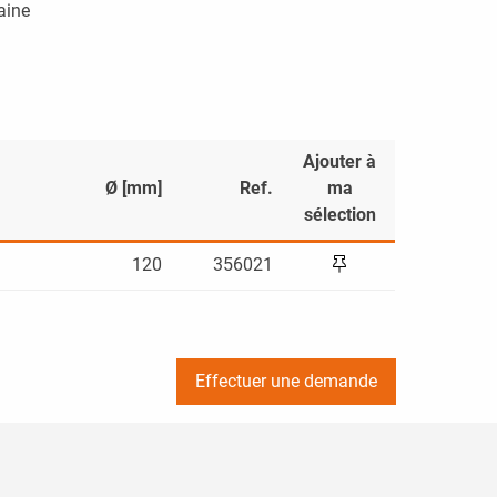
aine
Ajouter à
Ø [mm]
Ref.
ma
sélection
120
356021
Effectuer une demande