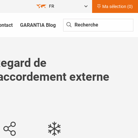
FR
Ma sélection (
0
)
ontact
GARANTIA Blog
egard de
accordement externe