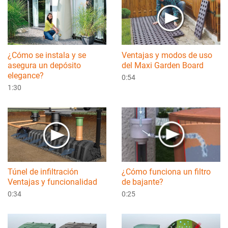
¿Cómo se instala y se
Ventajas y modos de uso
asegura un depósito
del Maxi Garden Board
elegance?
0:54
1:30
¿Cómo funciona un filtro
Túnel de infiltración
de bajante?
Ventajas y funcionalidad
0:25
0:34