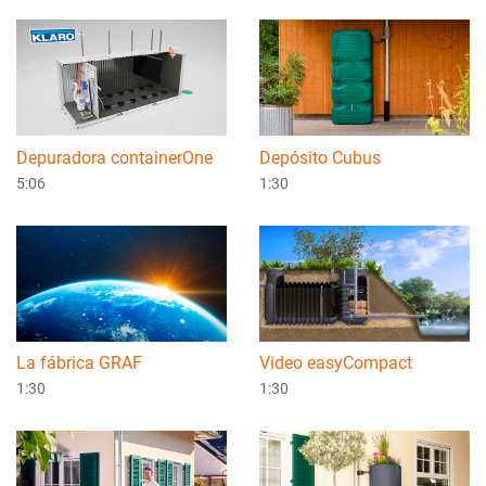
Depuradora containerOne
Depósito Cubus
5:06
1:30
La fábrica GRAF
Video easyCompact
1:30
1:30