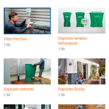
Depósito exterior
Filtro Pro Gris
rectangular
1:30
1:30
Depósito redondo
Depósito Rocky
1:30
1:30