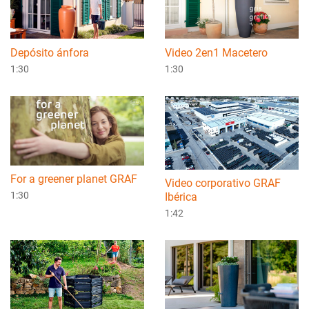
Depósito ánfora
Video 2en1 Macetero
1:30
1:30
For a greener planet GRAF
Video corporativo GRAF
1:30
Ibérica
1:42