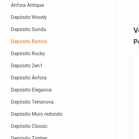
Ánfora Antique
Depósito Woody
V
Depósito Sunda
P
Depósito Barrica
Depósito Rocky
Depósito 2en1
Depósito Ánfora
Depósito Elegance
Depósito Terranova
Depósito Muro redondo
Depósito Classic
Depósito Timber