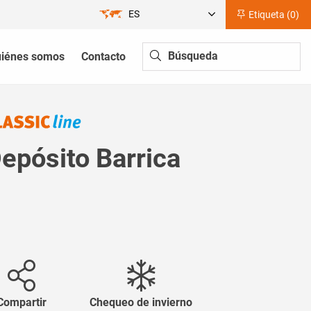
ES
Etiqueta (
0
)
iénes somos
Contacto
epósito Barrica
Compartir
Chequeo de invierno