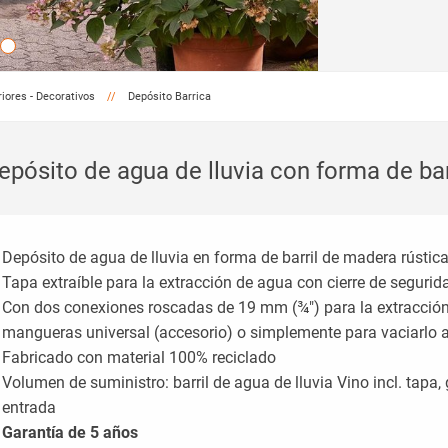
iores - Decorativos
Depósito Barrica
epósito de agua de lluvia con forma de ba
Depósito de agua de lluvia en forma de barril de madera rústic
Tapa extraíble para la extracción de agua con cierre de segurid
Con dos conexiones roscadas de 19 mm (¾") para la extracción 
mangueras universal (accesorio) o simplemente para vaciarlo a
Fabricado con material 100% reciclado
Volumen de suministro: barril de agua de lluvia Vino incl. tapa, 
entrada
Garantía de 5 años