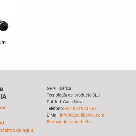
ium
e
GRAF Ibérica
Tecnología del producto,SLU
IA
Pol. Ind. Casa Nova
mos
Teléfono:
+34 972 913 767
E-Mail:
info(at)grafiberica.com
Formulario de contacto
ad
pósitos de agua