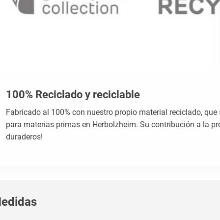
100% Reciclado y reciclable
Fabricado al 100% con nuestro propio material reciclado, que
para materias primas en Herbolzheim. Su contribución a la p
duraderos!
edidas