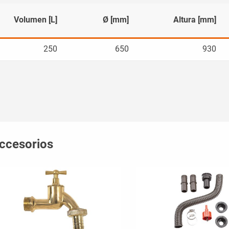
Volumen [L]
Ø [mm]
Altura [mm]
250
650
930
ccesorios