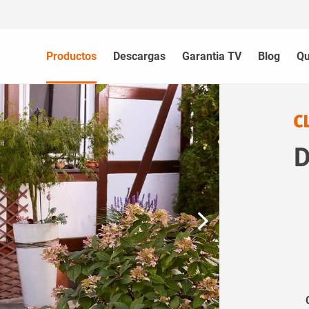
Productos
Descargas
Garantia TV
Blog
Qu
D