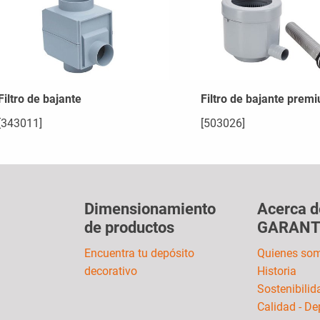
Filtro de bajante
Filtro de bajante prem
[343011]
[503026]
Dimensionamiento
Acerca d
de productos
GARANT
Encuentra tu depósito
Quienes so
decorativo
Historia
Sostenibilid
Calidad - De