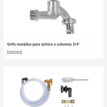
Grifo metálico para ánfora o columna 3/4"
[330282]