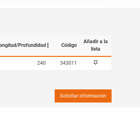
Añadir a la
ongitud/Profundidad [mm]
Código
lista
240
343011
Solicitar información