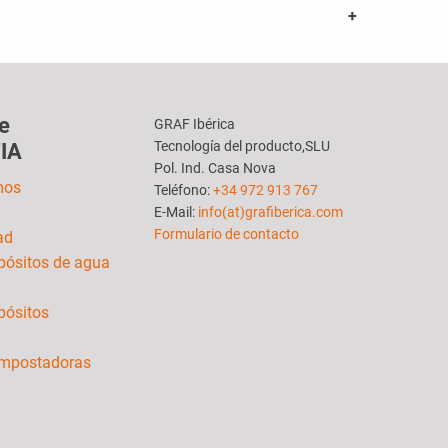
e
GRAF Ibérica
Tecnología del producto,SLU
IA
Pol. Ind. Casa Nova
mos
Teléfono:
+34 972 913 767
E-Mail:
info(at)grafiberica.com
Formulario de contacto
ad
pósitos de agua
pósitos
ompostadoras