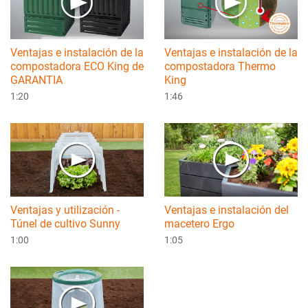
Ventajas e instalación de la
Ventajas e instalación de la
compostadora ECO King de
compostadora Thermo
GARANTIA
King
1:20
1:46
Ventajas y utilización -
Ventajas e instalación del
Túnel de cultivo Sunny
macetero Ergo
1:00
1:05