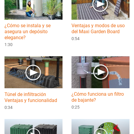
¿Cómo se instala y se
Ventajas y modos de uso
asegura un depósito
del Maxi Garden Board
elegance?
0:54
1:30
¿Cómo funciona un filtro
Túnel de infiltración
de bajante?
Ventajas y funcionalidad
0:25
0:34