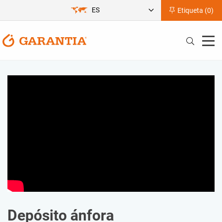
ES
Etiqueta (
0
)
Depósito ánfora