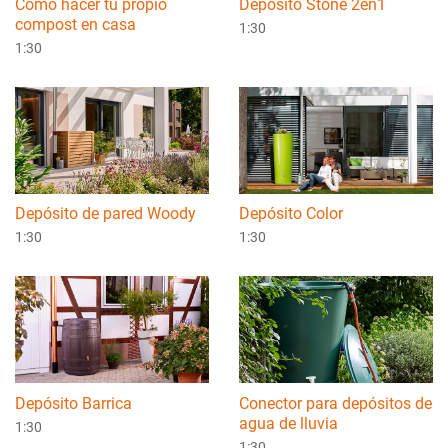
Como hacer tu propio
Depósito Stone 2en1
compost en casa
1:30
1:30
Depósito de pared Woody
Depósito Color
1:30
1:30
Depósito Barrica
Conector para depósitos de
agua de lluvia
1:30
1:30