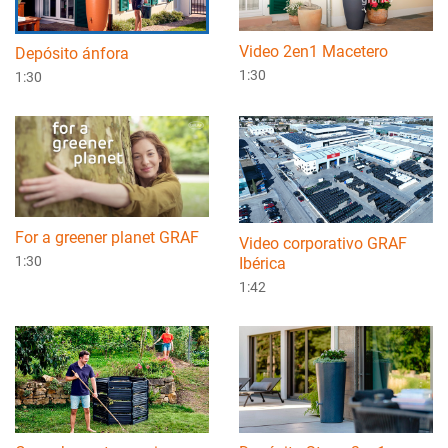
Video 2en1 Macetero
Depósito ánfora
1:30
1:30
For a greener planet GRAF
Video corporativo GRAF
1:30
Ibérica
1:42