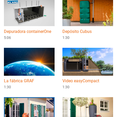
Depuradora containerOne
Depósito Cubus
5:06
1:30
La fábrica GRAF
Video easyCompact
1:30
1:30