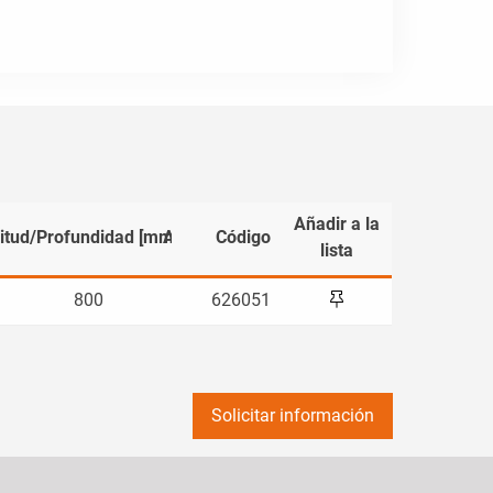
Añadir a la
itud/Profundidad [mm]
Ancho [mm]
Código
lista
800
626051
800
Solicitar información