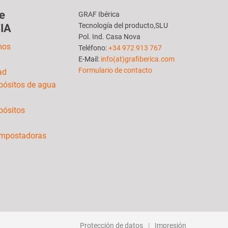
e
GRAF Ibérica
Tecnología del producto,SLU
IA
Pol. Ind. Casa Nova
mos
Teléfono:
+34 972 913 767
E-Mail:
info(at)grafiberica.com
Formulario de contacto
ad
pósitos de agua
pósitos
ompostadoras
Protección de datos
Impresión